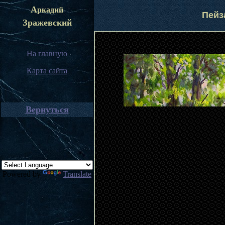
А
ркадий
Пейз
Зражевский
На главную
Карта сайта
Вернуться
Powered by
Translate