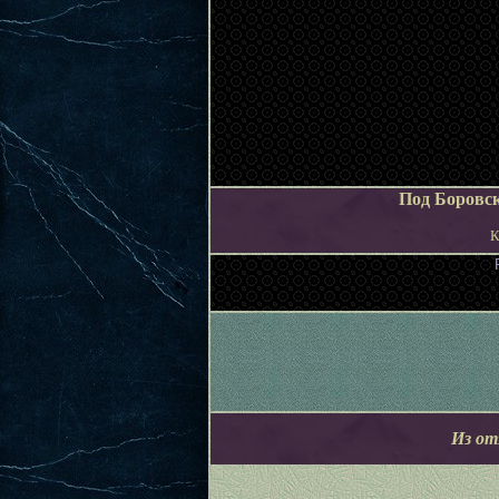
Под Боровск
К
Из от