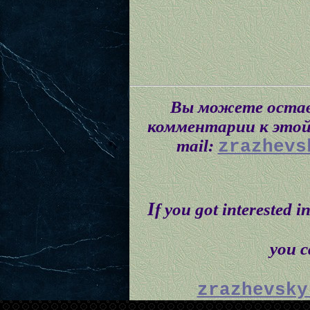
Вы можете остав
комментарии к этой 
mail:
zrazhevs
I
f you got interested i
you ca
zrazhevsky