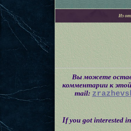
Из от
Вы можете остав
комментарии к этой 
mail:
zrazhevs
I
f you got interested i