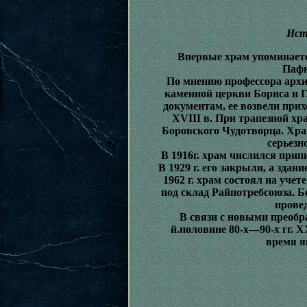
Ист
Впервые храм упоминается 
Пафн
По мнению профессора архи
каменной церкви Бориса и Г
документам, ее возвели прих
XVIII в. При трапезной х
Боровского Чудотворца. Храм 
серьезн
В 1916г. храм числился при
В 1929 г. его закрыли, а здан
1962 г. храм состоял на уче
под склад Райпотребсоюза. 
провед
В связи с новыми преобр
й.половине 80-х—90-х гг. 
время я