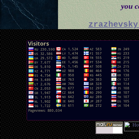
you ca
zrazhevsky