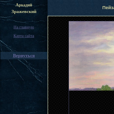
А
ркадий
Пейз
Зражевский
На главную
Карта сайта
Вернуться