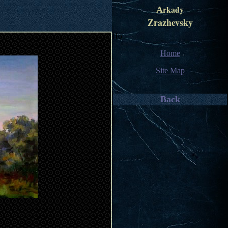
А
rkady
Zrazhevsky
Но
Home
Site Map
Back