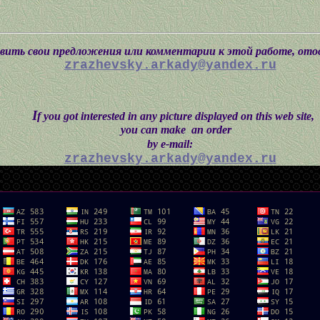
ить свои предложения или комментарии к этой работе, отосл
zrazhevsky.arkady@yandex.ru
I
f you got interested in any picture displayed on this web site,
you can make an order
by e-mail:
zrazhevsky.arkady@yandex.ru