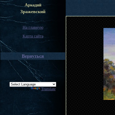
А
ркадий
Зражевский
На главную
Карта сайта
Вернуться
Powered by
Translate