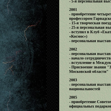
- 5-я персональная вы
2001
- приобретение четыре
профессором Гарвадск
- 15-я творческая поез
- 25-я персональная в
- вступил в Клуб «Ека
«Космос»)
- персональная выста
2002
- персональная выстав
- начало сотрудничест
- вступление в Между
- Присвоение звания 
Московской области"
2003
- персональная выстав
национальностей
2005
- приобретение Совето
официальных подарко