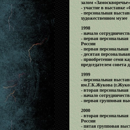
залом «Замоскворечье
- участие в выставке
- персональная выста
художественном музее
1998
- начало сотрудничест
- первая персональная
России
- первая персональная
- десятая персональна
- приобретение семи 
председателем совета 
1999
- персональная выстав
им.Г.К.Жукова (г.Жуко
- вторая персональная
- начало сотрудничеств
- первая групповая в
2000
- вторая персональная
России
- пятая групповая вы