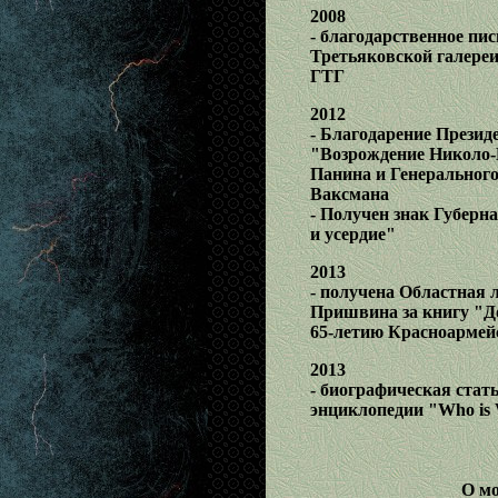
2008
- благодарственное пи
Третьяковской галереи
ГТГ
2012
- Благодарение Презид
"Возрождение Николо-
Панина и Генерального
Ваксмана
- Получен знак Губерн
и усердие"
2013
- получена Областная 
Пришвина за книгу "Д
65-летию Красноармей
2013
- биографическая стат
энциклопедии "Who is
О мо