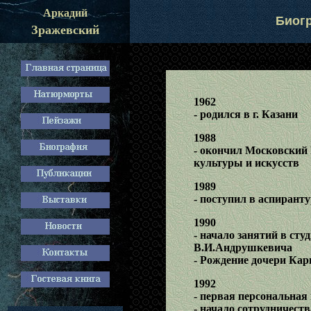
Аркадий
Биогр
Зражевский
О творчестве х
1962
- родился в г. Казани
1988
- окончил Московский
культуры и искусств
1989
- поступил в аспиран
1990
- начало занятий в сту
В.И.Андрушкевича
- Рождение дочери Ка
1992
- первая персональная
- начало сотрудничеств