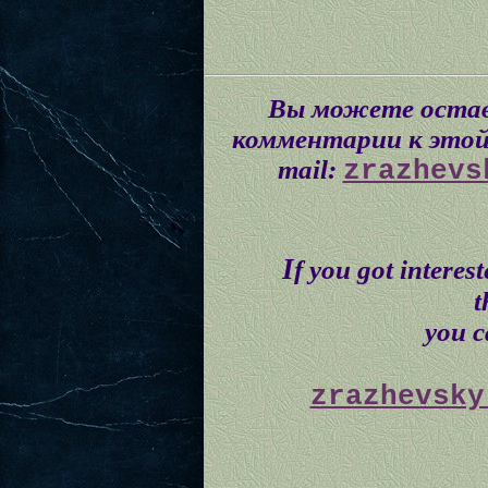
Вы можете остав
комментарии к этой 
mail:
zrazhevs
I
f you got interes
t
you ca
zrazhevsky