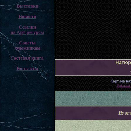
Выставки
Новости
Ссылки
на Арт-ресурсы
Советы
а
художникам
Гостевая книга
Натюр
Контакты
Картина на
Заказат
Из от