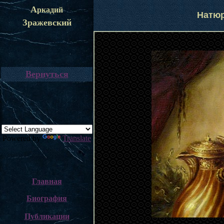
А
ркадий
Натюрм
Зражевский
Вернуться
Powered by
Translate
Главная
Биография
Публикации