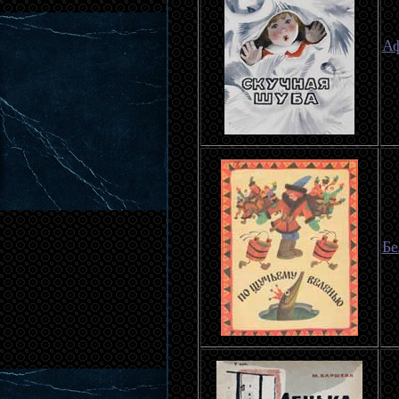
Аф
Бе