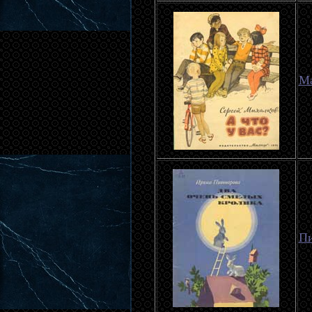
Ма
Пи