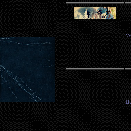
Ус
Це