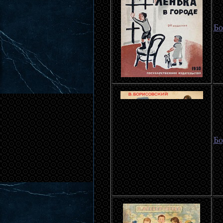
Бо
Бо