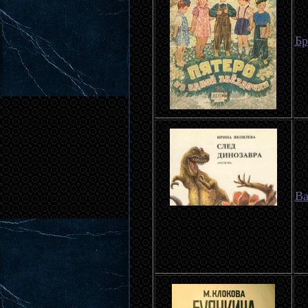
Бр
Ва