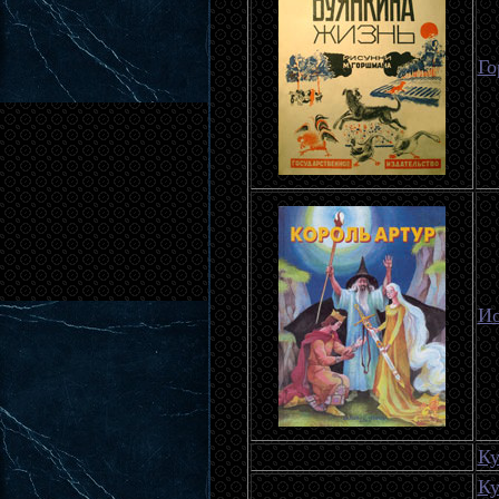
Го
Ио
Ку
Ку